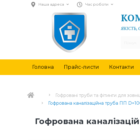
Наша адреса
Час роботи
КОМ
ЯКІСТЬ,
Головна
Прайс-листи
Контакти
Гофровані труби та фітинги для зовніш
Гофрована каналізаційна труба ПП D=1
Гофрована каналізацій