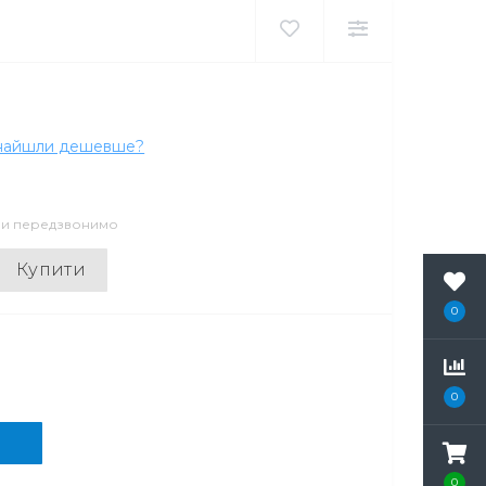
найшли дешевше?
 ми передзвонимо
Купити
0
0
0