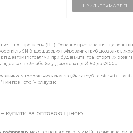
ШВИДКЕ ЗАМОВЛЕНН
ься з поліпропілену (ПП). Основне призначення - це зовнішні
а жорсткість SN 8 двошарових гофрованих труб дозволяє викор
: під автомагістралями, при будівництві транспортних розв'язо
 відрізках по 3м або 6м у діаметрах від Ø160 до Ø1000.
альником гофрованих каналізаційних труб та фітингів. Наші 
ми повністю їм слідуємо.
 – купити за оптовою ціною
ну гофровану
можна з нашого складу у м.Київ самовивозом 