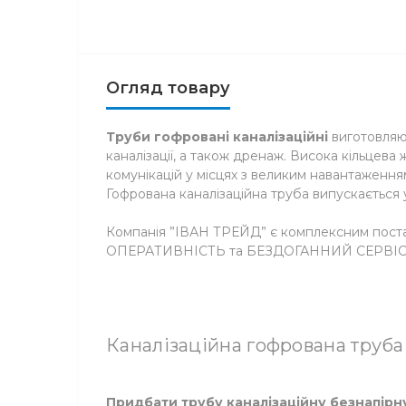
Огляд товару
Труби гофровані каналізаційні
виготовляют
каналізації, а також дренаж. Висока кільцев
комунікацій у місцях з великим навантаженням
Гофрована каналізаційна труба випускається у
Компанія ”ІВАН ТРЕЙД” є комплексним постач
ОПЕРАТИВНІСТЬ та БЕЗДОГАННИЙ СЕРВІС” і 
Каналізаційна гофрована труба
Придбати трубу каналізаційну безнапір