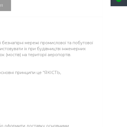
Я
 безнапірні мережі промислової та побутової
истовувати їх при будівництві інженерних
к (мостів) на території аеропортів.
основні принципи це “ЯКІСТЬ,
або оформити доставку основними