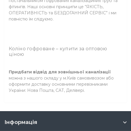
постачальником гофрованих каналізаційних труб та
фітингів. Наші основні принципи це “ЯКІСТЬ,
ОПЕРАТИВНІСТЬ та БЕЗДОГАННИЙ СЕРВІС” і ми
повністю їм слідуємо.
Коліно гофроване – купити за оптовою
ціною
Придбати відвід для зовнішньої каналізації
можна з нашого складу у м.Київ самовивозом або
оформити доставку основними перевізниками
України: Нова Пошта, САТ, Делівері.
Інформація