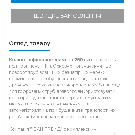
ШВИДКЕ ЗАМОВЛЕННЯ
Огляд товару
Коліно гофроване діаметр 250
виготовляється з
поліпропілену (ПП). Основне призначення - це
поворот труб зовнішніх безнапірних мереж
промислової та побутової каналізації, а також
дренажу. Висока кільцева жорсткість SN 8 відводу
для гофрованих труб дозволяє використовувати
його при будівництві інженерних комунікацій у
місцях з великим навантаженням: під
автомагістралями, при будівництві транспортних
розв'язок (мостів) на території аеропортів.
Компанія ”ІВАН ТРЕЙД” є комплексним