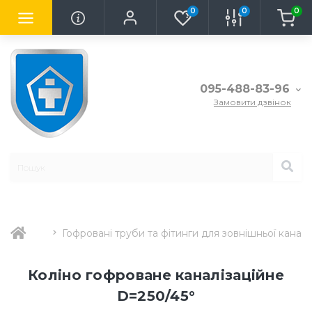
0
0
0
095-488-83-96
Замовити дзвінок
Гофровані труби та фітинги для зовнішньої каналіз
Коліно гофроване каналізаційне
D=250/45°