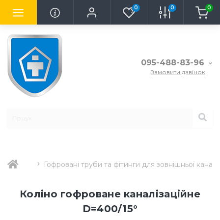
0
0
0
095-488-83-96
Замовити дзвінок
Гофровані труби та фітинги для зовнішньої каналіз
Коліно гофроване каналізаційне
D=400/15°