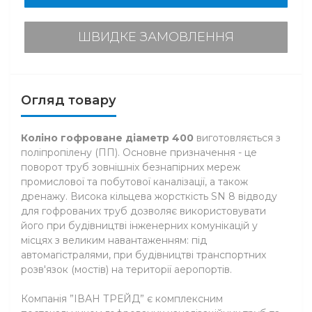
ШВИДКЕ ЗАМОВЛЕННЯ
Огляд товару
Коліно гофроване діаметр 400
виготовляється з
поліпропілену (ПП). Основне призначення - це
поворот труб зовнішніх безнапірних мереж
промислової та побутової каналізації, а також
дренажу. Висока кільцева жорсткість SN 8 відводу
для гофрованих труб дозволяє використовувати
його при будівництві інженерних комунікацій у
місцях з великим навантаженням: під
автомагістралями, при будівництві транспортних
розв'язок (мостів) на території аеропортів.
Компанія ”ІВАН ТРЕЙД” є комплексним