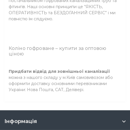
постачальником гофрованих каналізаційних труб та
фітингів. Наші основні принципи це “ЯКІСТЬ,
ОПЕРАТИВНІСТЬ та БЕЗДОГАННИЙ СЕРВІС” і ми
повністю їм слідуємо.
Коліно гофроване – купити за оптовою
ціною
Придбати відвід для зовнішньої каналізації
можна з нашого складу у м.Київ самовивозом або
оформити доставку основними перевізниками
України: Нова Пошта, САТ, Делівері.
Інформація