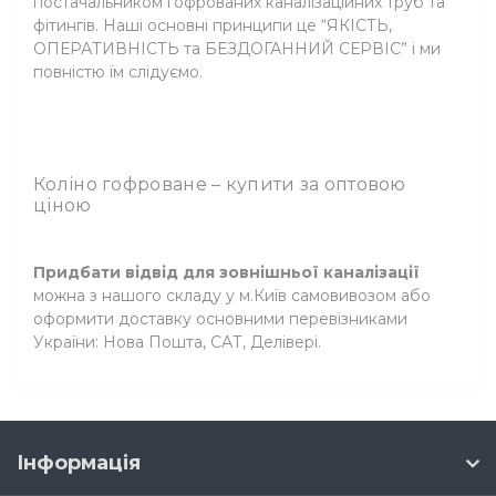
постачальником гофрованих каналізаційних труб та
фітингів. Наші основні принципи це “ЯКІСТЬ,
ОПЕРАТИВНІСТЬ та БЕЗДОГАННИЙ СЕРВІС” і ми
повністю їм слідуємо.
Коліно гофроване – купити за оптовою
ціною
Придбати відвід для зовнішньої каналізації
можна з нашого складу у м.Київ самовивозом або
оформити доставку основними перевізниками
України: Нова Пошта, САТ, Делівері.
Інформація