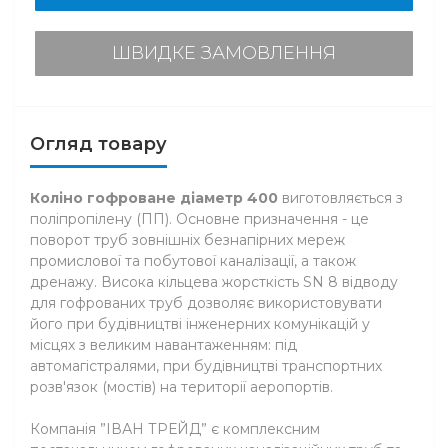
ШВИДКЕ ЗАМОВЛЕННЯ
Огляд товару
Коліно гофроване діаметр 400
виготовляється з
поліпропілену (ПП). Основне призначення - це
поворот труб зовнішніх безнапірних мереж
промислової та побутової каналізації, а також
дренажу. Висока кільцева жорсткість SN 8 відводу
для гофрованих труб дозволяє використовувати
його при будівництві інженерних комунікацій у
місцях з великим навантаженням: під
автомагістралями, при будівництві транспортних
розв'язок (мостів) на території аеропортів.
Компанія ”ІВАН ТРЕЙД” є комплексним