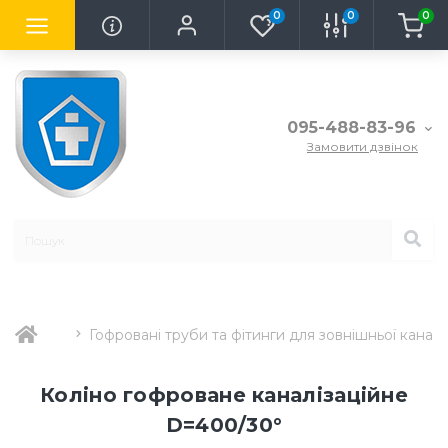
0
0
0
095-488-83-96
Замовити дзвінок
Гофровані труби та фітинги для зовнішньої каналіз
Коліно гофроване каналізаційне
D=400/30°