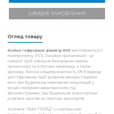
ШВИДКЕ ЗАМОВЛЕННЯ
Огляд товару
Коліно гофроване діаметр 600
виготовляється з
поліпропілену (ПП). Основне призначення - це
поворот труб зовнішніх безнапірних мереж
промислової та побутової каналізації, а також
дренажу. Висока кільцева жорсткість SN 8 відводу
для гофрованих труб дозволяє використовувати
його при будівництві інженерних комунікацій у
місцях з великим навантаженням: під
автомагістралями, при будівництві транспортних
розв'язок (мостів) на території аеропортів.
Компанія ”ІВАН ТРЕЙД” є комплексним