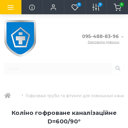
0
0
0
095-488-83-96
Замовити дзвінок
Гофровані труби та фітинги для зовнішньої каналіз
Коліно гофроване каналізаційне
D=600/90°