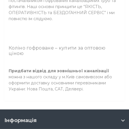
постачальником гофрованих каналізаційних труб та
фітингів. Наші основні принципи це “ЯКІСТЬ,
ОПЕРАТИВНІСТЬ та БЕЗДОГАННИЙ СЕРВІС” і ми
повністю їм слідуємо.
Коліно гофроване – купити за оптовою
ціною
Придбати відвід для зовнішньої каналізації
можна з нашого складу у м.Київ самовивозом або
оформити доставку основними перевізниками
України: Нова Пошта, САТ, Делівері.
Інформація