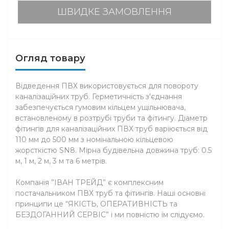
ШВИДКЕ ЗАМОВЛЕННЯ
Огляд товару
Відведення ПВХ використовується для повороту
каналізаційних труб. Герметичність з'єднання
забезпечується гумовим кільцем ущільнювача,
встановленому в розтрубі труби та фітингу. Діаметр
фітингів для каналізаційних ПВХ труб варіюється від
110 мм до 500 мм з номінальною кільцевою
жорсткістю SN8. Мірна будівельна довжина труб: 0.5
м, 1 м, 2 м, 3 м та 6 метрів.
Компанія ”ІВАН ТРЕЙД” є комплексним
постачальником ПВХ труб та фітингів. Наші основні
принципи це “ЯКІСТЬ, ОПЕРАТИВНІСТЬ та
БЕЗДОГАННИЙ СЕРВІС” і ми повністю їм слідуємо.