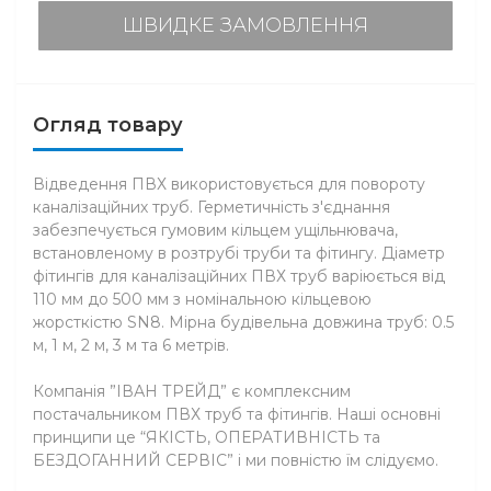
ШВИДКЕ ЗАМОВЛЕННЯ
Огляд товару
Відведення ПВХ використовується для повороту
каналізаційних труб. Герметичність з'єднання
забезпечується гумовим кільцем ущільнювача,
встановленому в розтрубі труби та фітингу. Діаметр
фітингів для каналізаційних ПВХ труб варіюється від
110 мм до 500 мм з номінальною кільцевою
жорсткістю SN8. Мірна будівельна довжина труб: 0.5
м, 1 м, 2 м, 3 м та 6 метрів.
Компанія ”ІВАН ТРЕЙД” є комплексним
постачальником ПВХ труб та фітингів. Наші основні
принципи це “ЯКІСТЬ, ОПЕРАТИВНІСТЬ та
БЕЗДОГАННИЙ СЕРВІС” і ми повністю їм слідуємо.