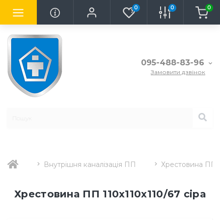
0
0
0
095-488-83-96
Замовити дзвінок
Внутрішня каналізація ПП
Хрестовина ПП к
Хрестовина ПП 110х110х110/67 сіра