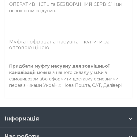
ОПЕРАТИВНІСТЬ та БЕЗДОГАННИЙ СЕРВІС” і ми
повністю їм слідуємо.
Муфта гофрована насувна – купити за
оптовою ціною
Придбати муфту насувну для зовнішньої
каналізації
можна з нашого складу у м.Київ
самовивозом або оформити доставку основними
перевізниками України: Нова Пошта, САТ, Делівері.
Інформація
Час роботи