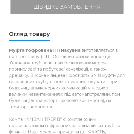
ШВИДКЕ ЗАМОВЛЕННЯ
Огляд товару
Муфта гофрована ПП насувна
виготовляється з
поліпропілену (ПП). Основне призначення - це
з'єднання труб зовнішніх безнапірних мереж
промислової та побутової каналізації, а також
дренажу. Висока кільцева жорсткість SN 8 муфти для
гофрованих труб дозволяє використовувати її при
будівництві інженерних комунікацій у місцях з
великим навантаженням: під автомагістралями, при
будівництві транспортних розв'язок (мостів), на
території аеропортів.
Компанія ”ІВАН ТРЕЙД” є комплексним
постачальником гофрованих каналізаційних труб та
фітингів. Наші основні принципи це “ЯКІСТЬ,