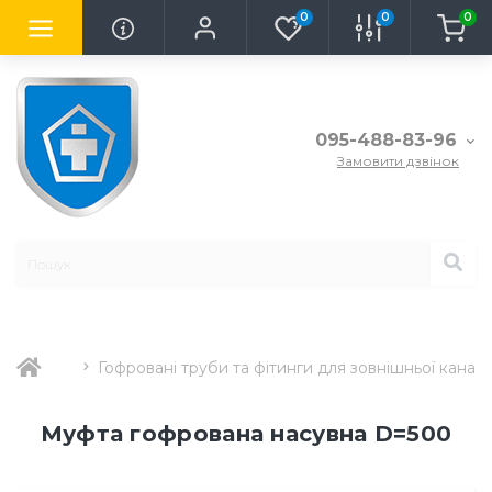
0
0
0
095-488-83-96
Замовити дзвінок
Гофровані труби та фітинги для зовнішньої каналіз
Муфта гофрована насувна D=500