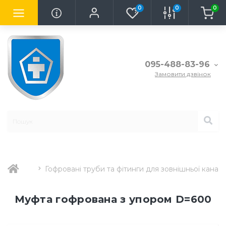
0
0
0
095-488-83-96
Замовити дзвінок
Гофровані труби та фітинги для зовнішньої каналіз
Муфта гофрована з упором D=600