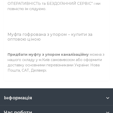
ОПЕРАТИВНІСТЬ та БЕЗДОГАННИЙ СЕРВІС” і ми
повністю їм слідуємо.
Муфта гофрована з упором – купити за
оптовою ціною
Придбати муфту з упором каналізаційну
можна з
нашого складу у м.Київ самовивозом або оформити
доставку основними перевізниками України: Нова
Пошта, САТ, Делівері.
Інформація
Час роботи