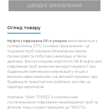
ШВИДКЕ ЗАМОВЛЕННЯ
Огляд товару
Муфта гофрована ПП з упором
виготовляється з
поліпропілену (ПП). Основне призначення - це
з'єднання труб зовнішніх безнапірних мереж
промислової та побутової каналізації, а також
дренажу. Висока кільцева жорсткість SN 8 муфти для
гофрованих труб дозволяє використовувати її при
будівництві інженерних комунікацій у місцях з
великим навантаженням: під автомагістралями, при
будівництві транспортних розв'язок (мостів), на
території аеропортів.
Компанія ”ІВАН ТРЕЙД” є комплексним
постачальником гофрованих каналізаційних труб та
фітингів. Наші основні принципи це “ЯКІСТЬ,