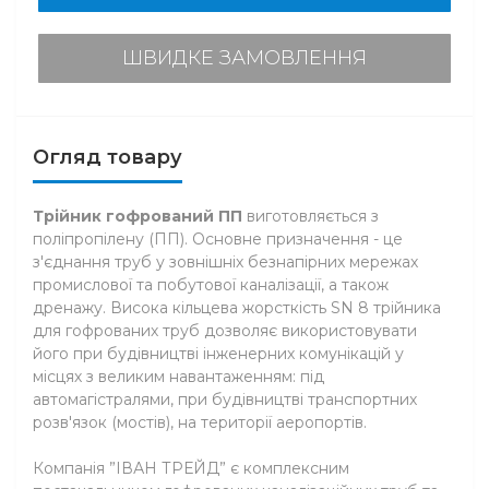
ШВИДКЕ ЗАМОВЛЕННЯ
Огляд товару
Трійник гофрований ПП
виготовляється з
поліпропілену (ПП). Основне призначення - це
з'єднання труб у зовнішніх безнапірних мережах
промислової та побутової каналізації, а також
дренажу. Висока кільцева жорсткість SN 8 трійника
для гофрованих труб дозволяє використовувати
його при будівництві інженерних комунікацій у
місцях з великим навантаженням: під
автомагістралями, при будівництві транспортних
розв'язок (мостів), на території аеропортів.
Компанія ”ІВАН ТРЕЙД” є комплексним