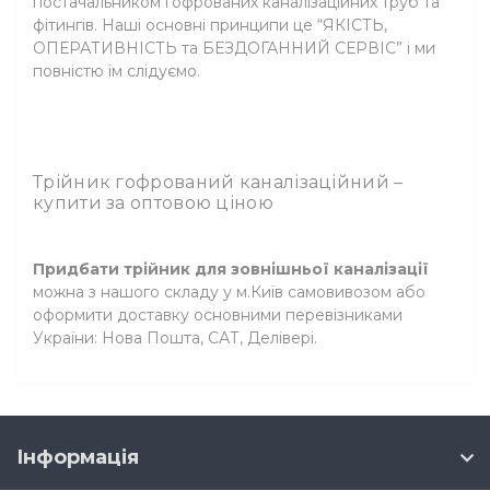
постачальником гофрованих каналізаційних труб та
фітингів. Наші основні принципи це “ЯКІСТЬ,
ОПЕРАТИВНІСТЬ та БЕЗДОГАННИЙ СЕРВІС” і ми
повністю їм слідуємо.
Трійник гофрований каналізаційний –
купити за оптовою ціною
Придбати трійник для зовнішньої каналізації
можна з нашого складу у м.Київ самовивозом або
оформити доставку основними перевізниками
України: Нова Пошта, САТ, Делівері.
Інформація