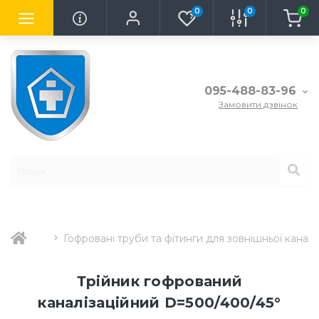
0
0
0
095-488-83-96
Замовити дзвінок
Гофровані труби та фітинги для зовнішньої каналіз
Трійник гофрований
каналізаційний D=500/400/45°