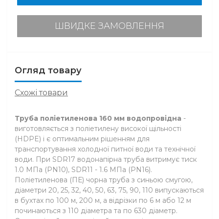
ШВИДКЕ ЗАМОВЛЕННЯ
Огляд товару
Схожі товари
Труба поліетиленова 160 мм водопровідна
-
виготовляється з поліетилену високої щільності
(HDPE) і є оптимальним рішенням для
транспортування холодної питної води та технічної
води. При SDR17 водонапірна труба витримує тиск
1.0 МПа (PN10), SDR11 - 1.6 МПа (PN16).
Поліетиленова (ПЕ) чорна труба з синьою смугою,
діаметри 20, 25, 32, 40, 50, 63, 75, 90, 110 випускаються
в бухтах по 100 м, 200 м, а відрізки по 6 м або 12 м
починаються з 110 діаметра та по 630 діаметр.