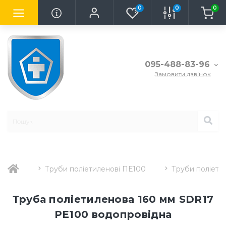
0
0
0
095-488-83-96
Замовити дзвінок
Труби поліетиленові ПЕ100
Труби поліети
Труба поліетиленова 160 мм SDR17
PE100 водопровідна