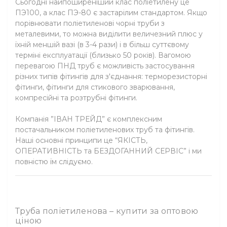
Сьогодні найпоширеніший клас поліетилену це
ПЭ100, а клас ПЭ-80 є застарілим стандартом. Якщо
порівнювати поліетиленові чорні труби з
металевими, то можна виділити величезний плюс у
їхній меншій вазі (в 3-4 рази) і в більш суттєвому
терміні експлуатації (близько 50 років). Вагомою
перевагою ПНД труб є можливість застосування
різних типів фітингів для з'єднання: терморезисторні
фітинги, фітинги для стикового зварювання,
компресійні та розтрубні фітинги.
Компанія ”ІВАН ТРЕЙД” є комплексним
постачальником поліетиленових труб та фітингів.
Наші основні принципи це “ЯКІСТЬ,
ОПЕРАТИВНІСТЬ та БЕЗДОГАННИЙ СЕРВІС” і ми
повністю їм слідуємо.
Труба поліетиленова – купити за оптовою
ціною