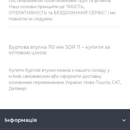
постачальником поліетиленових труб та фітингів.
Наші основні принципи це “ЯКІСТЬ,
ОПЕРАТИВНІСТЬ та БЕЗДОГАННИЙ СЕРВІС” і ми
повністю їм слідуємо.
Буртова втулка 110 мм SDR 11 – купити за
оптовою ціною
Купити буртові втулки можна з нашого складу у
м.Київ самовивозом або оформити доставку
основними перевізниками України: Нова Пошта, САТ,
Делівері.
Інформація