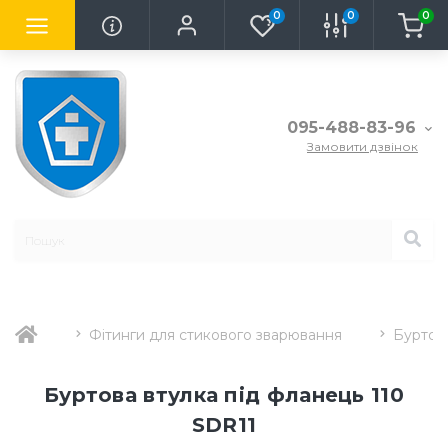
0
0
0
095-488-83-96
Замовити дзвінок
Фітинги для стикового зварювання
Буртова
Буртова втулка під фланець 110
SDR11