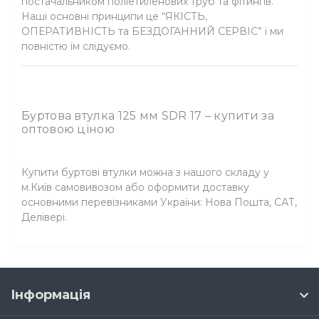
постачальником поліетиленових труб та фітингів.
Наші основні принципи це “ЯКІСТЬ,
ОПЕРАТИВНІСТЬ та БЕЗДОГАННИЙ СЕРВІС” і ми
повністю їм слідуємо.
Буртова втулка 125 мм SDR 17 – купити за
оптовою ціною
Купити буртові втулки можна з нашого складу у
м.Київ самовивозом або оформити доставку
основними перевізниками України: Нова Пошта, САТ,
Делівері.
Інформація