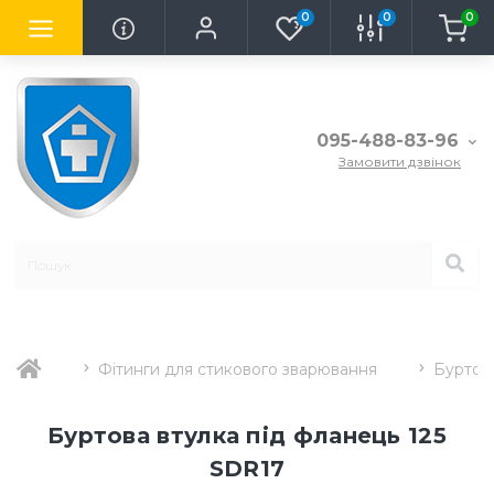
0
0
0
095-488-83-96
Замовити дзвінок
Фітинги для стикового зварювання
Буртова
Буртова втулка під фланець 125
SDR17