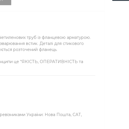
оліетиленових труб із фланцевою арматурою.
зварювання встик. Деталі для стикового
пується розточений фланець.
принципи це “ЯКІСТЬ, ОПЕРАТИВНІСТЬ та
ревізниками України: Нова Пошта, САТ,