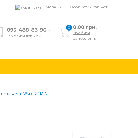
Мова
Особистий кабінет
0.00 грн.
0
095-488-83-96
Зробити
Замовити дзвінок
замовлення
ід фланець 280 SDR17