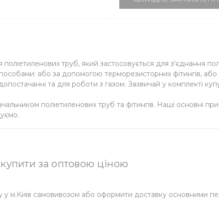
я поліетиленових труб, який застосовується для з'єднання п
способами: або за допомогою терморезисторних фітингів, або 
опостачанні та для роботи з газом. Зазвичай у комплекті ку
чальником поліетиленових труб та фітингів. Наші основні 
уємо.
 купити за оптовою ціною
у у м.Київ самовивозом або оформити доставку основними пе