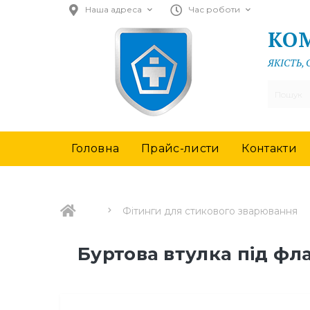
Наша адреса
Час роботи
КОМ
ЯКІСТЬ,
Головна
Прайс-листи
Контакти
Фітинги для стикового зварювання
Буртова втулка під фл