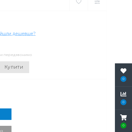
айшли дешевше?
 ми передзвонимо
Купити
0
0
0
Я