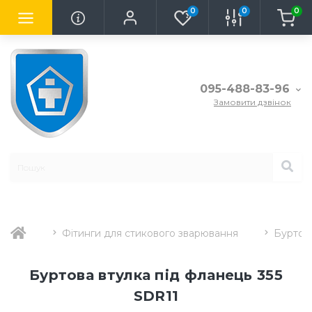
0
0
0
095-488-83-96
Замовити дзвінок
Фітинги для стикового зварювання
Буртова
Буртова втулка під фланець 355
SDR11