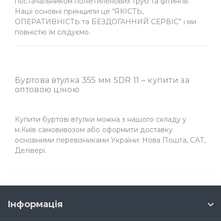
постачальником поліетиленових труб та фітингів.
Наші основні принципи це “ЯКІСТЬ,
ОПЕРАТИВНІСТЬ та БЕЗДОГАННИЙ СЕРВІС” і ми
повністю їм слідуємо.
Буртова втулка 355 мм SDR 11 – купити за
оптовою ціною
Купити буртові втулки можна з нашого складу у
м.Київ самовивозом або оформити доставку
основними перевізниками України: Нова Пошта, САТ,
Делівері.
Інформація