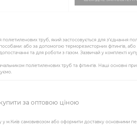
я поліетиленових труб, який застосовується для з'єднання п
способами: або за допомогою терморезисторних фітингів, або 
опостачанні та для роботи з газом. Зазвичай у комплекті ку
чальником поліетиленових труб та фітингів. Наші основні 
уємо.
 купити за оптовою ціною
у у м.Київ самовивозом або оформити доставку основними пе