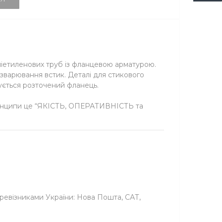
оліетиленових труб із фланцевою арматурою.
зварювання встик. Деталі для стикового
пується розточений фланець.
принципи це “ЯКІСТЬ, ОПЕРАТИВНІСТЬ та
ревізниками України: Нова Пошта, САТ,