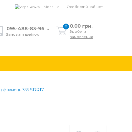
Мова
Особистий кабінет
0.00 грн.
0
095-488-83-96
Зробити
Замовити дзвінок
замовлення
ід фланець 355 SDR17