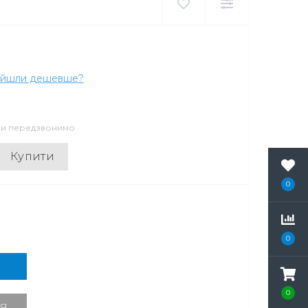
айшли дешевше?
 ми передзвонимо
Купити
0
0
0
Я