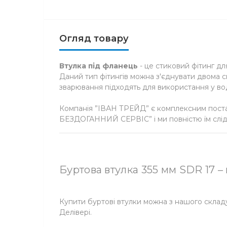
Огляд товару
Втулка під фланець
- це стиковий фітинг дл
Даний тип фітингів можна з'єднувати двома 
зварювання підходять для використання у вод
Компанія ”ІВАН ТРЕЙД” є комплексним поста
БЕЗДОГАННИЙ СЕРВІС” і ми повністю їм слід
Буртова втулка 355 мм SDR 17 –
Купити буртові втулки можна з нашого склад
Делівері.