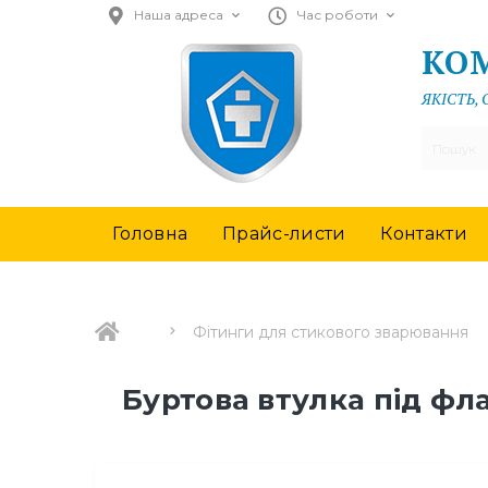
Наша адреса
Час роботи
КОМ
ЯКІСТЬ,
Головна
Прайс-листи
Контакти
Фітинги для стикового зварювання
Буртова втулка під фл