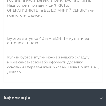
постачальником поліетиленових труб та фітингів.
Наші основні принципи це “ЯКІСТЬ,
ОПЕРАТИВНІСТЬ та БЕЗДОГАННИЙ СЕРВІС” і ми
повністю їм слідуємо.
Буртова втулка 40 мм SDR 11 – купити за
оптовою ціною
Купити буртові втулки можна з нашого складу у
м.Київ самовивозом або оформити доставку
основними перевізниками України: Нова Пошта, САТ,
Делівері.
Інформація