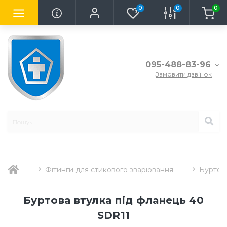
0
0
0
095-488-83-96
Замовити дзвінок
Фітинги для стикового зварювання
Буртова
Буртова втулка під фланець 40
SDR11