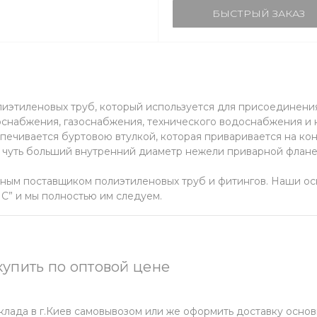
БЫСТРЫЙ ЗАКАЗ
олиэтиленовых труб, который используется для присоединен
оснабжения, газоснабжения, технического водоснабжения и
ечивается буртовою втулкой, которая приваривается на ко
т чуть больший внутренний диаметр нежели приварной флане
ным поставщиком полиэтиленовых труб и фитингов. Наши о
и мы полностью им следуем.
купить по оптовой цене
лада в г.Киев самовывозом или же оформить доставку осно