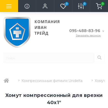
0
0
0
КОМПАНИЯ
ИВАН
095-488-83-96
ТРЕЙД
Заказать звонок
Компрессионные фитинги Unidelta
Хомут д
Хомут компрессионный для врезки
40х1"