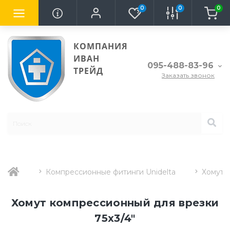
0
0
0
КОМПАНИЯ
ИВАН
095-488-83-96
ТРЕЙД
Заказать звонок
Компрессионные фитинги Unidelta
Хомут д
Хомут компрессионный для врезки
75х3/4"