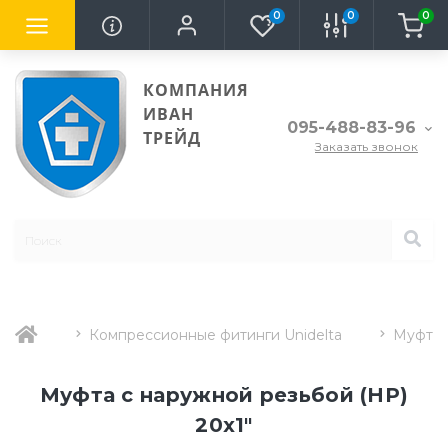
0
0
0
КОМПАНИЯ
ИВАН
095-488-83-96
ТРЕЙД
Заказать звонок
Компрессионные фитинги Unidelta
Муфта 
Муфта с наружной резьбой (НР)
20х1"