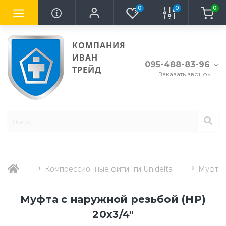
0
0
0
КОМПАНИЯ
ИВАН
095-488-83-96
ТРЕЙД
Заказать звонок
Компрессионные фитинги Unidelta
Муфта 
Муфта с наружной резьбой (НР)
20х3/4"