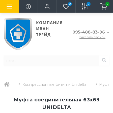
0
0
0
КОМПАНИЯ
ИВАН
095-488-83-96
ТРЕЙД
Заказать звонок
Компрессионные фитинги Unidelta
Муфта 
Муфта соединительная 63x63
UNIDELTA