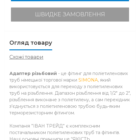
ШВИДКЕ ЗАМОВЛЕННЯ
Огляд товару
Схожі товари
Адаптер різьбовий
- це фітинг для поліетиленових
труб німецької торгової марки
SIMONA
, який
використовується для переходу з поліетиленових
труб на різьблення. Діапазон різьблення від 1/2" до 2",
різьблення виконане з поліетилену, а сам перехідник
з'єднується з поліетиленовою трубою будь-яким
терморезисторним фітингом.
Компанія ”ІВАН ТРЕЙД” є комплексним
постачальником поліетиленових труб та фітингів.
Наші основні принципи це “ЯКІСТЬ,