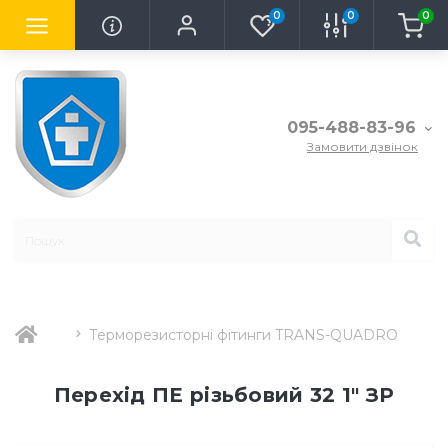
0
0
0
095-488-83-96
Замовити дзвінок
Терморезисторні фітинги TRANS-QUADRO
Перехід ПЕ різьбовий 32 1" ЗР