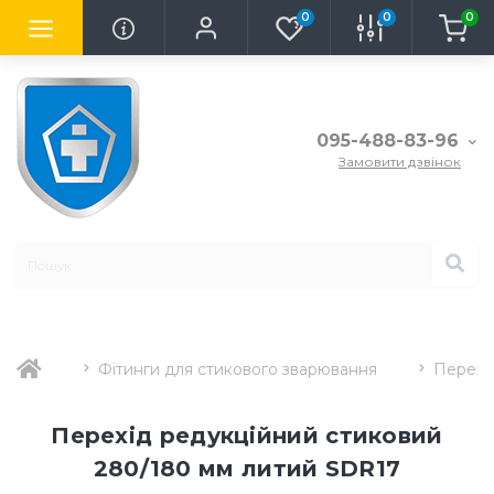
0
0
0
095-488-83-96
Замовити дзвінок
Фітинги для стикового зварювання
Перехі
Перехід редукційний стиковий
280/180 мм литий SDR17