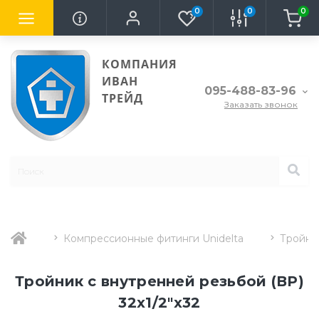
0
0
0
КОМПАНИЯ
ИВАН
095-488-83-96
ТРЕЙД
Заказать звонок
Компрессионные фитинги Unidelta
Тройни
Тройник с внутренней резьбой (ВР)
32х1/2"х32