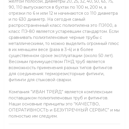
желтой полосой, диаметры 20, 25, 32, 40, 50, 63, 75,
90, 110 выпускаются в бухтах по 100 м, 200 м, а
отрезки по 6 м или 12 м начинаются со 110 диаметра
и по 630 диаметр. На сегодня самый
распространенный класс полиэтилена это ПЭ100, а
класс ПЭ-80 является устаревшим стандартом. Если
сравнивать полиэтиленовые черные трубы с
металлическими, то можно выделить огромный плюс
в их меньшем весе (раза в 3-4) и в более
существенном сроке эксплуатации (около 50 лет).
Весомым преимуществом ПНД труб является
возможность применения разных типов фитингов
для соединения: терморезисторные фитинги,
фитинги для стыковой сварки.
Компания ”ИВАН ТРЕЙД” является комплексным
поставщиком полиэтиленовых труб и фитингов.
Наши основные принципы это “КАЧЕСТВО,
ОПЕРАТИВНОСТЬ и БЕЗУПРЕЧНЫЙ СЕРВИС” и мы
полностью им следуем.