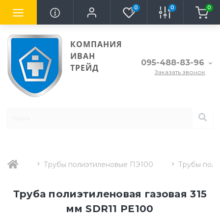
0
0
0
КОМПАНИЯ
ИВАН
095-488-83-96
ТРЕЙД
Заказать звонок
Трубы полиэтиленовые ПЭ100
Трубы поли
Труба полиэтиленовая газовая 315
мм SDR11 PE100