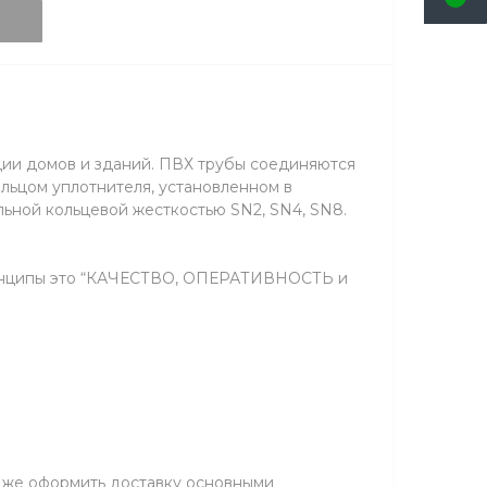
ции домов и зданий. ПВХ трубы соединяются
льцом уплотнителя, установленном в
льной кольцевой жесткостью SN2, SN4, SN8.
ринципы это “КАЧЕСТВО, ОПЕРАТИВНОСТЬ и
и же оформить доставку основными