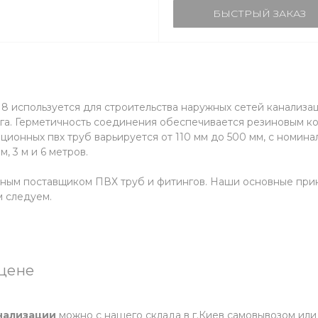
БЫСТРЫЙ ЗАКАЗ
 используется для строительства наружных сетей канализа
а. Герметичность соединения обеспечивается резиновым ко
ционных пвх труб варьируется от 110 мм до 500 мм, с номина
м, 3 м и 6 метров.
сным поставщиком ПВХ труб и фитингов. Наши основные п
 следуем.
 цене
нализации
можно с нашего склада в г.Киев самовывозом ил